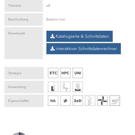
Toleranz
e8
Beschichtung
BetaUni Iron
Downloads
Katalogseite & Schnittdaten
interaktiver Schnittdatenrechner
Strategie
Anwendung
Eigenschaften