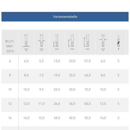
Variantentabelle
D1
D3
L2
L3
L1
D2
z
BCU1-
M01-
0313
6
6,0
5,5
13,0
20,0
57,0
6,0
5
8
8,0
7,5
19,0
25,0
63,0
8,0
5
10
10,0
9,5
22,0
30,0
72,0
10,0
5
12
12,0
11,0
26,0
36,0
83,0
12,0
5
16
16,0
15,0
34,0
42,0
92,0
16,0
5