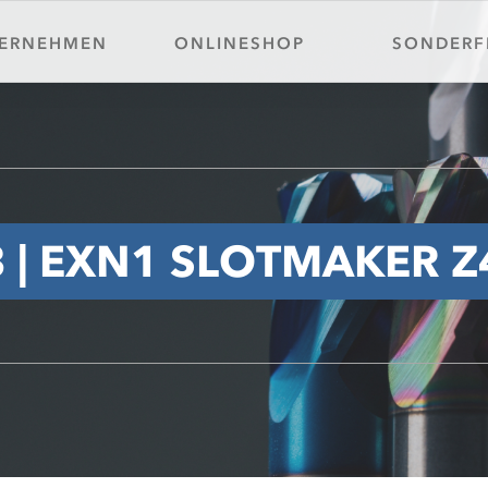
ice-Portal
Detail-Suche
ERNEHMEN
ONLINESHOP
SONDERF
akt
Schnittdatenrechner
 | EXN1 SLOTMAKER Z