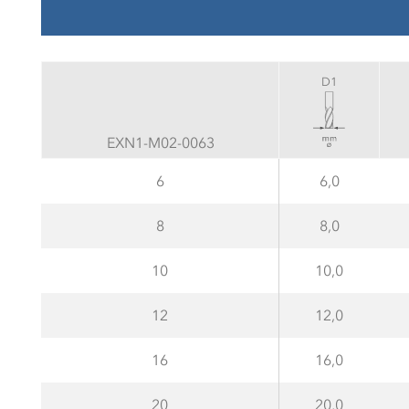
D1
EXN1-M02-0063
6
6,0
8
8,0
10
10,0
12
12,0
16
16,0
20
20,0