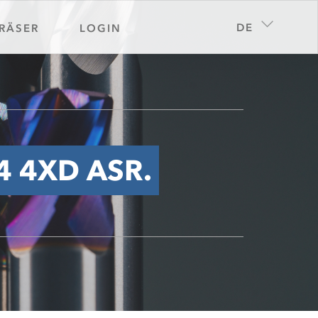
DE
RÄSER
LOGIN
4 4XD ASR.