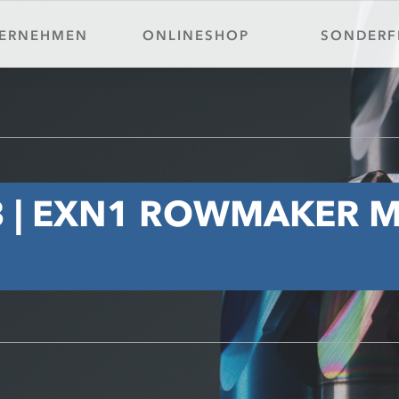
ice-Portal
Detail-Suche
ERNEHMEN
ONLINESHOP
SONDERF
akt
Schnittdatenrechner
 | EXN1 ROWMAKER M