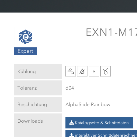
EXN1-M17
Kühlung
Toleranz
d04
Beschichtung
AlphaSlide Rainbow
Downloads
Katalogseite & Schnittdaten
interaktiver Schnittdatenrechner