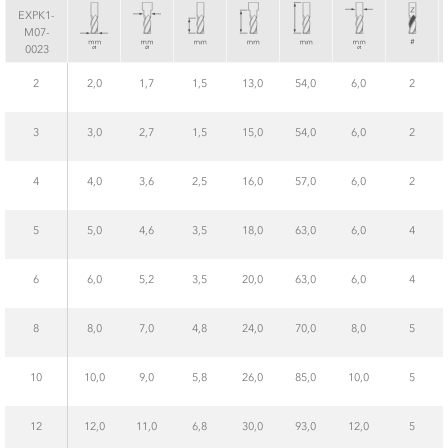
EXPK1-
M07-
0023
2
2,0
1,7
1,5
13,0
54,0
6,0
2
3
3,0
2,7
1,5
15,0
54,0
6,0
2
4
4,0
3,6
2,5
16,0
57,0
6,0
2
5
5,0
4,6
3,5
18,0
63,0
6,0
4
6
6,0
5,2
3,5
20,0
63,0
6,0
4
8
8,0
7,0
4,8
24,0
70,0
8,0
5
10
10,0
9,0
5,8
26,0
85,0
10,0
5
12
12,0
11,0
6,8
30,0
93,0
12,0
5